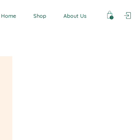
Business Logo
Home
Shop
About Us
0
Consulting
Personalised
Tradita
Business Logo
Consulting
Personalised
Tradita