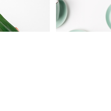
dipiscing elit. Aenean commodo ligula eget dolor. Aenean m