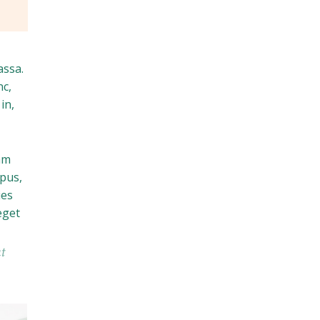
assa.
nc,
in,
iam
mpus,
ies
eget
t